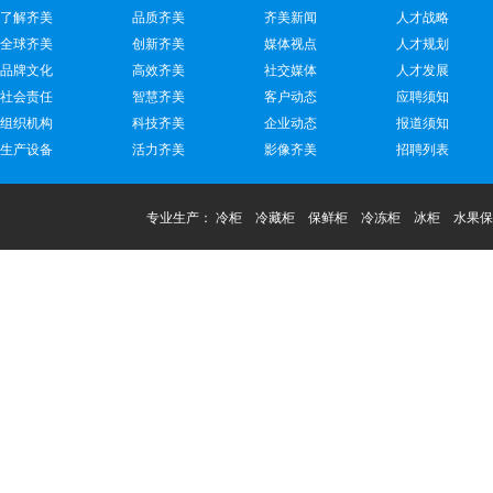
了解齐美
品质齐美
齐美新闻
人才战略
全球齐美
创新齐美
媒体视点
人才规划
品牌文化
高效齐美
社交媒体
人才发展
社会责任
智慧齐美
客户动态
应聘须知
组织机构
科技齐美
企业动态
报道须知
生产设备
活力齐美
影像齐美
招聘列表
专业生产：
冷柜
冷藏柜
保鲜柜
冷冻柜
冰柜
水果保