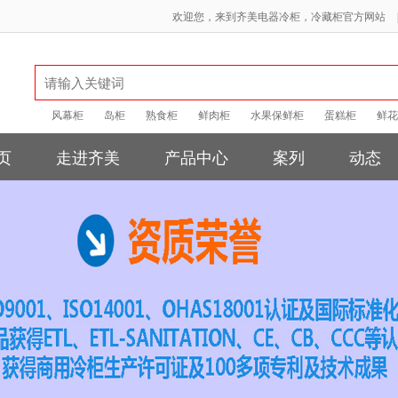
欢迎您，来到齐美电器冷柜，冷藏柜官方网站
风幕柜
岛柜
熟食柜
鲜肉柜
水果保鲜柜
蛋糕柜
鲜花
页
走进齐美
产品中心
案列
动态